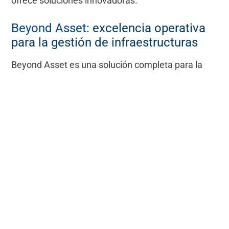
ofrece soluciones innovadoras.
Beyond Asset
: excelencia operativa
para la gestión de infraestructuras
Beyond Asset es una solución completa para la
gestión de los activos de la red de aguas
residuales. Sus principales ventajas son :
Inventario detallado: centralización de todos
los datos de la infraestructura
Planificación optimizada: priorización
inteligente de las obras
Informes avanzados: cuadros de mando e
indicadores de rendimiento
Simulación presupuestaria: previsión de los
costes de mantenimiento y reparación